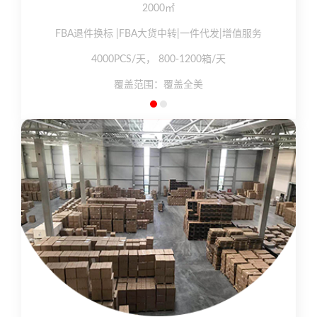
2000㎡
FBA退件换标 |FBA大货中转|一件代发|增值服务
4000PCS/天， 800-1200箱/天
覆盖范围：覆盖全美