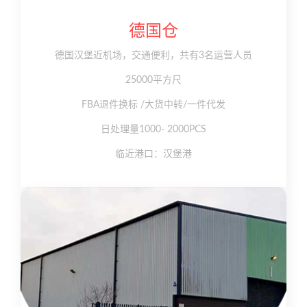
德国仓
德国汉堡近机场，交通便利，共有3名运营人员
25000平方尺
FBA退件换标 /大货中转/一件代发
日处理量1000- 2000PCS
临近港口：汉堡港