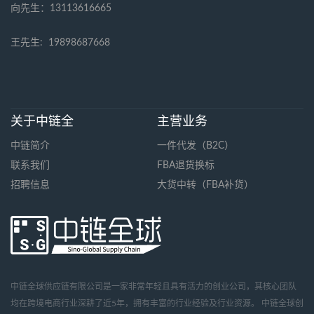
向先生：13113616665
王先生:
19898687668
关于中链全
主营业务
中链简介
一件代发（B2C）
联系我们
FBA退货换标
招聘信息
大货中转（FBA补货）
中链全球供应链有限公司是一家非常年轻且具有活力的创业公司，其核心团队
均在跨境电商行业深耕了近5年，拥有丰富的行业经验及行业资源。 中链全球创