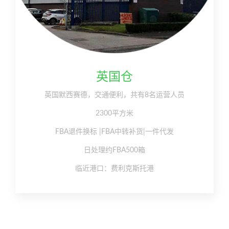
英国仓
英国默西赛德，交通便利，共有8名运营人员
2300平方米
FBA退件换标 |FBA中转补货|一件代发
日处理约FBA500箱
临近港口：费利克斯托港