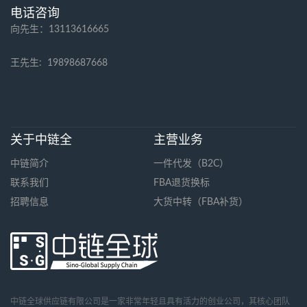
电话咨询
向先生：13113616665
王先生:
19898687668
关于中链全
主营业务
中链简介
一件代发（B2C）
联系我们
FBA退货换标
招聘信息
大货中转（FBA补货）
中链全球供应链有限公司是一家非常年轻且具有活力的创业公司，其核心团队